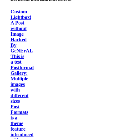
Custom
Lightbox!
A Post
without
Image
Hacked
By
GeNErAL
This is
a test
Postformat
Gallery:
Multiple
images
with
different
sizes
Post
Formats
is a
theme
feature
introduced