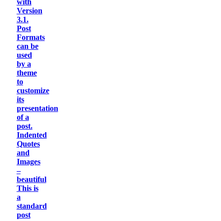
with
Version
3.1.
Post
Formats
can be
used
by a
theme
to
customize
its
presentation
of a
post.
Indented
Quotes
and
Images
–
beautiful
This is
a
standard
post